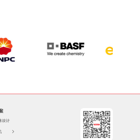
案
殊设计
机