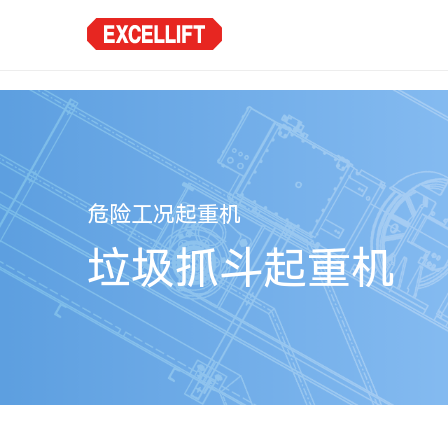
危险工况起重机
垃圾抓斗起重机