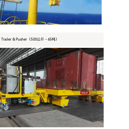
Trailer & Pusher（500公斤 - 65吨）