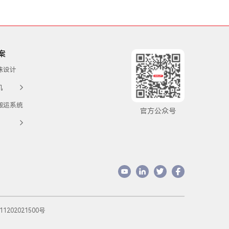
案
殊设计
机
搬运系统
官方公众号
1202021500号